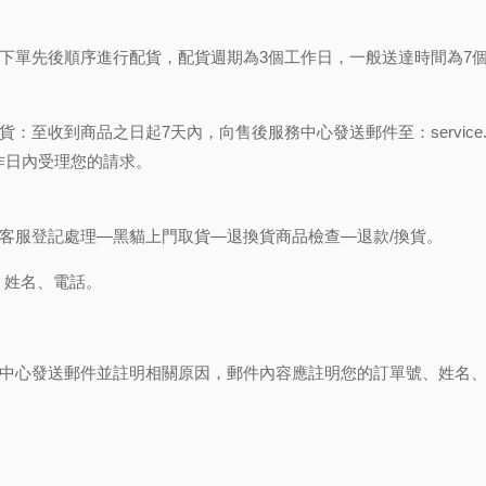
下單先後順序進行配貨，配貨週期為3個工作日，一般送達時間為7
貨：至收到商品之日起7天內，向售後服務中心發送郵件至：
servic
工作日內受理您的請求。
客服登記處理—黑貓上門取貨—退換貨商品檢查—退款/換貨。
、姓名、電話。
中心發送郵件並註明相關原因，郵件內容應註明您的訂單號、姓名