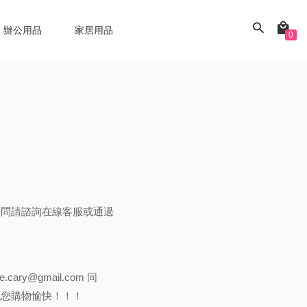
辦公用品
家居用品
0
疑問請諮詢在線客服或通過
ce.cary@gmail.com
同
祝您購物愉快！！！