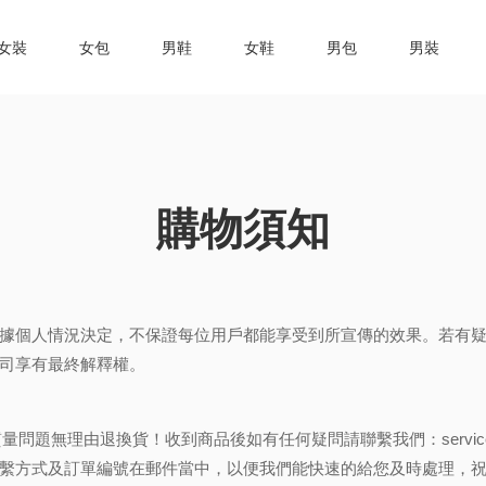
女裝
女包
男鞋
女鞋
男包
男裝
購物須知
據個人情況決定，不保證每位用戶都能享受到所宣傳的效果。若有
司享有最終解釋權。
質量問題無理由退換貨！收到商品後如有任何疑問請聯繫我們：
servi
繫方式及訂單編號在郵件當中，以便我們能快速的給您及時處理，