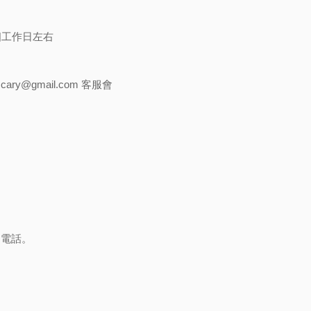
個工作日左右
e.cary@gmail.com
客服會
、電話。