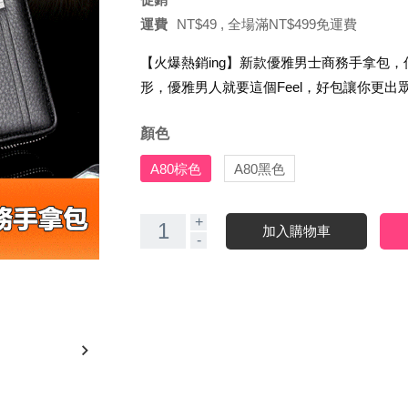
運費
NT$49 , 全場滿NT$499
免運費
【火爆熱銷ing】新款優雅男士商務手拿包
形，優雅男人就要這個Feel，好包讓你更出
顏色
A80棕色
A80黑色
+
加入購物車
-