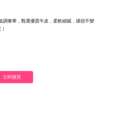
，低調奢華，甄選優質牛皮，柔軟細膩，揉捏不變
眾！
立即購買