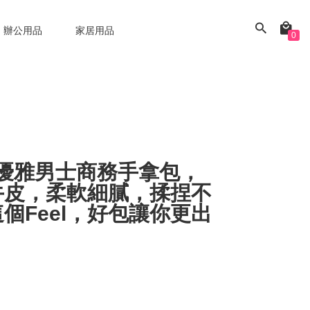
辦公用品
家居用品
0
款優雅男士商務手拿包，
牛皮，柔軟細膩，揉捏不
個Feel，好包讓你更出