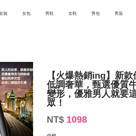
女裝
女包
男鞋
女鞋
男包
男裝
【火爆熱銷ing】新
低調奢華，甄選優質
變形，優雅男人就要這
眾！
NT$
1098
促銷