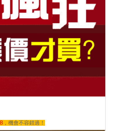
8
，機會不容錯過！