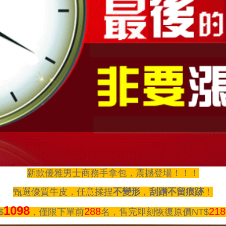
新款優雅男士商務手拿包，震撼登場！！！
甄選優質牛皮，任意揉捏
不變形
，
刮蹭不留痕跡
！
1098
288
218
$
，僅限下單前
名，售完即刻恢復原價NT$