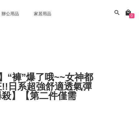
辦公用品
家居用品
0
AN】“褲”爆了哦~~女神都
!!日系超強舒適透氣彈
爆殺】【第二件僅需