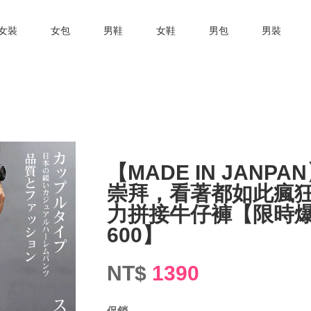
女裝
女包
男鞋
女鞋
男包
男裝
【MADE IN JANP
崇拜，看著都如此瘋狂
力拼接牛仔褲【限時
600】
NT$
1390
促銷