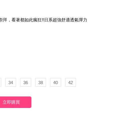
女神都崇拜，看著都如此瘋狂!!日系超強舒適透氣彈力
34
36
38
40
42
立即購買