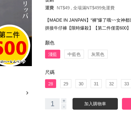
運費
NT$49 , 全場滿NT$499
免運費
【MADE IN JANPAN】“褲”爆了哦~~
拼接牛仔褲【限時爆殺】【第二件僅需600】
顏色
淺藍
中藍色
灰黑色
尺碼
28
29
30
31
32
33
+
加入購物車
-